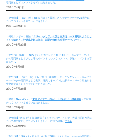
専門家としてコメントさせていただきました。
2026年4月1日
【TV出演】 3/31（火）NHK「ほっと関西」さんでテーマパーク25周年に
ついてコメントさせていただきました。
2026年3月31日
【掲載】スポーツ報知「
「ジャングリア」の楽しみ方はコース料理のようにじ
っくり味わう…沖縄県北部に誕生 話題の自然共生型テーマパーク
」
2025年8月23日
【TV出演・掲載】 8/5（火）TBSテレビ「THE TIME,」さんでテーマパー
クの専門家としてびしょ濡れイベントについてコメント。放送・コメント内容
は
こちら
2025年8月6日
【TV出演】 7/25（金）テレビ朝日「羽鳥慎一 モーニングショー」さんにテ
ーマパークの専門家として出演。沖縄にオープンした新テーマパーク現地から
生中継でコメントさせていただきました。
2025年7月26日
【掲載】
NewsPicks
「
東京ディズニー株が「上がらない」根本原因
」の記事
内にてコメントさせていただきました。
2025年6月4日
【TV出演】4/15（火）毎日放送「よんチャンTV」さんで、大阪・関西万博に
ついて専門家としてコメントしました。放送の模様は
こちら
。
2025年4月22日
【TV出演】1/29（水）日本テレビ系「ZIP!」さんにテーマパークの専門家と