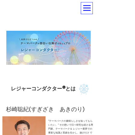
レジャーコンダクター®️とは
杉崎聡紀(すぎざき あきのり)
”テーマパークの素晴らしさを知ってもら
いたい。” その想いで日々研究を続ける専
門家。テーマパーク＆ レジャー業界での
豊富な知識と実績を生かし、遊びだけ で