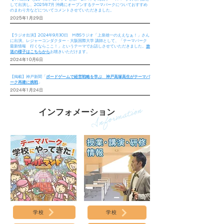
して出演し、2025年7月 沖縄にオープンするテーマパークについておすすめ
のまわり方などについてコメントさせていただきました。
2025年1月29日
【ラジオ出演】2024年9月30日 MBSラジオ「上泉雄一のええなぁ！」さん
に出演。
レジャーコンダクター・
大阪国際大学 講師として、「テーマパーク
最新情報 行くならここ！」というテーマでお話しさせていただきました。
放
送の様子はこちらから
お聴きいただけます。
2024年10月6日
【掲載】神戸新聞「
ボードゲームで経営戦略を学ぶ 神戸高塚高生がテーマパ
ーク再建に挑戦
」
2024年1月24日
​インフォメーション
学校
学校