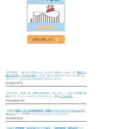
次回お楽しみに
【TV出演】 7/6（月）読売テレビ「かんさい情報ネットten.」の「
教えて！
気になるアレ どうなっten.
」に出演。夏ならではの テーマパークの楽しみ
方について、ロケとスタジオ生出演でお伝えしました。
2026年7月7日
【TV出演】 6/19（金）HBC北海道放送「今日ドキッ！」さんで北海道の遊
園地についてコメントさせていただきました。放送は
こちらから
2026年6月19日
【掲載】
日経レンディ2026年6月号「全国テーマパーク アトラクションラン
キング」
にて、専門家としてコメントさせていただきました。
2026年5月2日
【掲載】
読売新聞「USJ25年 行くたび発見」（関西版6面：関西経済）
にて、