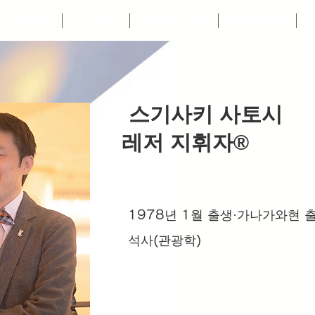
·교육 단체
기업·단체
보드게임 수업
학생·개인용
스기사키 사토시
레저 지휘자®️
1978년 1월 출생·가나가와현 
석사(관광학)