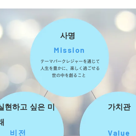
사명
Mission
テーマパークレジャーを通じて
人生を豊かに、楽しく過ごせる
世の中を創ること
실현하고 싶은 미
가치관
래
비전
Value