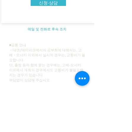
신청·상담
메일 및 전화로 후속 조치
■공통 안내
・대면/테마파크에서의 공부회에 대해서는, 고
베・오사카 이외에서
실시의 경우는, 교통비가 필
요합니다.
단, 출장 등과 함께 묻는 경우에는, 고베·오사카
이외에서 개최의 경우에서도 교통비가 불필요해
지는 경우가 있습니다.
부담없이 상담해 주십시오.
■신청의 흐름
①「신청・상담」버튼에서 메일로 연락해 주세
요 or 공식 LINE이나 Facebook에서도 부담없이
부디
② 레저 지휘자 ® ︎에서 자세한 내용에 회신하겠습
니다
③내용을 확인하신 후, 신청 여부를 검토해 주십
시오