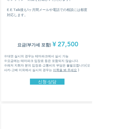
E.E.Talk後も1ヶ月間メールや電話での相談には都度
対応します。
¥
27,500
요금(부가세 포함)
※대면 실시의 경우는 테마파크에서 실시 가능
※요금에는 테마파크 입장료 등은 포함되지 않습니다.
※레저 지휘자 분의 입장료·교통비의 부담은 불필요합니다(오
사카·고베 이외에서 실시의 경우는
이쪽을 봐 주세요
)
신청·상담
EE Talk 전용