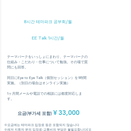
&
1개월 후속
8시간 테마파크 공부회/월
EE Talk 1시간/월
テーマパークをいっしょにまわり、テーマパークの
仕組み・こだわり・仕事について勉強。その場で質
問にも回答。
同日にEye to Eye Talk（個別セッション）を1時間
実施。（別日の場合はオンライン実施）
1ヶ月間メールや電話での相談には都度対応しま
す。
¥
33,000
요금(부가세 포함)
※요금에는 테마파크 입장료 등은 포함되지 않습니다
※레저 지휘자 분의 입장료·교통비의 부담은 불필요합니다(오