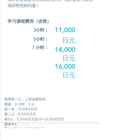
场回答您的问题！
学习课程费用（含税）
11,000
3小时：
5小时：
日元
7 小时：
14,000
日元
16,000
日元
每增加一人，上述金额加倍。
例如：3 小时，3 人
第一名：11,000日元
第二人：5,500日元
第3人：5,500日元
合计=22,000日元
最多8人
*价格不包含主题公园门票
*休闲导游无需支付入场费或交通费（如果活动在大阪或神户
以外的地方举行，
请点击此处查看详情
）