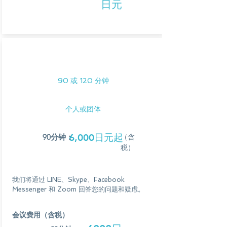
日元
每增加一人，需额外支付2000日元（含税）。
*小组课程最多限6人。
在线的
*活动费用包含 Leisure Kondacoo 的交通费（大阪和神户市
内）以及所有参与者的饮料。
90 或 120 分钟
应用/咨询
个人或团体
6,000日元起
90分钟：
（含
税）
我们将通过 LINE、Skype、Facebook
Messenger 和 Zoom 回答您的问题和疑虑。
会议费用（含税）