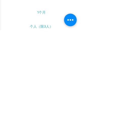
个人支持计划
*海外公园也可提供此项服务。详情及费用请联系我们。
1个月
应用/咨询
个人（限3人）
20,000
日元
（含
税）
我们将为您提供一个月的全面支持！
请利用此工具研究公司和行业，并考虑在申请表中填写哪些内
容。
①课程安排：1次面对面课程（120分钟）或2次
在线课程（90分钟 x 2）
② 通过LINE或电子邮件无限次回复咨询和问题
③第二个月起享九折优惠
④主题公园学习课程特价（半价）
3小时：11,000日元 → 5,500日元
5小时：14,000日元 → 7,000日元