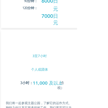
6000日
90分钟：
120分钟：
元
7000日
元
在主题公园进行学
每增加一人，需额外支付1000日元（含税）。
习
小组会议次数没有限制。
应用/咨询
3至7小时
个人或团体
11,000 及以上
3小时：
（含
税）
我们将一起参观主题公园，了解它的运作方式、
独特之处以及它所承担的工作。我们甚至可以当