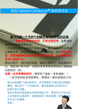
来自 Leisure Conductor®︎ 致所有学生
参与为期一个月的个别辅导项目的学生的反馈
我终于
能够展现真实的自我
，
不再过度思考
。这要感谢
我所得到的建议和交流。
一开始我完全不知道自己想做什么，也不知道为什么要加
入那家公司，所以对任何事情都一无所知。但令
我惊讶的
是，我竟然能够如此轻松地回答所有问题，并且清楚地知
道自己想做什么
。
面试过程中，他们还告诉我，我内心很强大，这是我的优
点。虽然我只有19岁，但我从来没有机会和朋友们聊聊他
们的经历（笑）。
这是一次非常棒的经历，
我学到了很多！非常感谢！！
一名19岁的职业学校男生，希望在一家外资酒店工作。
我们认真倾听了他们的意见，并仔细思考了他们真正想做的
事情。我们花了一个月的时间，通过面谈和LINE等方式一
起探讨这个问题。
他并没有仅仅把目标定在酒店找份工作，而是专注于自己的
人生目标并认真思考，结果他收到了来自他第一选择酒店的
非正式工作邀请。
恭喜！