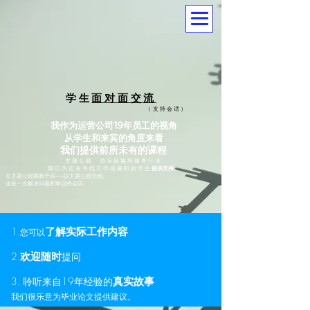
学生
面对面交流
（
支持会话）
我作为运营公司19年员工的视角
从学生和来宾的角度来看
我们提供前所未有的课程
主题公园、游乐设施和服务行业
我们
为正在寻找工作或兼职的
学生
提供支持。
在主题公园寓教于乐——以主题公园为例。
这是一次解决问题和争议的会议。
1.
了解实际工作内容
您可以
2.
欢迎随时
提问
3. 聆听来自19年经验的
真实故事
我们很乐意为毕业论文提供建议。